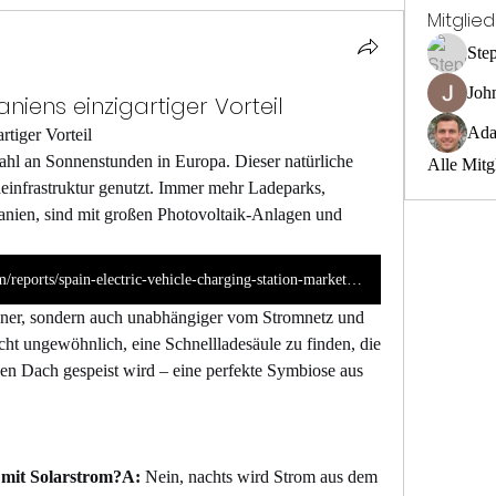
Mitglie
Ste
Joh
niens einzigartiger Vorteil
Ada
rtiger Vorteil
ahl an Sonnenstunden in Europa. Dieser natürliche 
Alle Mitg
einfrastruktur genutzt. Immer mehr Ladeparks, 
anien, sind mit großen Photovoltaik-Anlagen und 
https://www.marketresearchfuture.com/reports/spain-electric-vehicle-charging-station-market-44114
üner, sondern auch unabhängiger vom Stromnetz und 
nicht ungewöhnlich, eine Schnellladesäule zu finden, die 
en Dach gespeist wird – eine perfekte Symbiose aus 
 mit Solarstrom?A:
 Nein, nachts wird Strom aus dem 