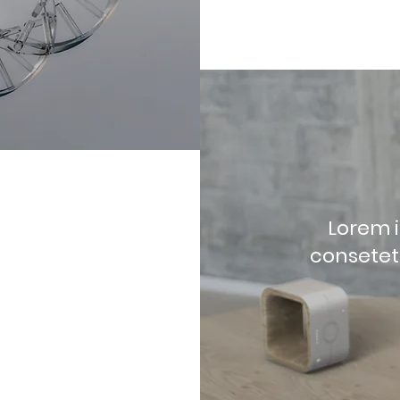
Lorem i
consetetu