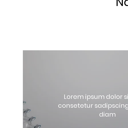
N
Lorem ipsum dolor s
consetetur sadipscing 
diam