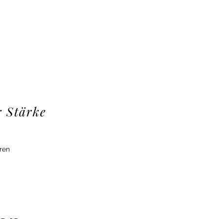
r Stärke
eren